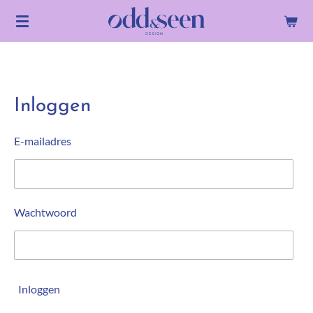
Ga
direct
naar
de
hoofdinhoud
Inloggen
E-mailadres
Wachtwoord
Inloggen