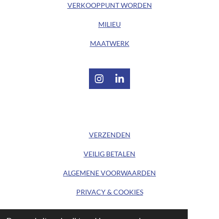
VERKOOPPUNT WORDEN
MILIEU
MAATWERK
I
L
n
i
s
n
t
k
/ KLANTENSERVICE /
a
e
g
d
VERZENDEN
r
I
a
n
VEILIG BETALEN
m
ALGEMENE
VOORWAARDEN
PRIVACY & COOKIES