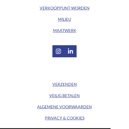
VERKOOPPUNT WORDEN
MILIEU
MAATWERK
I
L
n
i
s
n
t
k
/ KLANTENSERVICE /
a
e
g
d
VERZENDEN
r
I
a
n
VEILIG BETALEN
m
ALGEMENE
VOORWAARDEN
PRIVACY & COOKIES