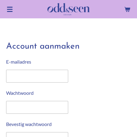
Ga
direct
naar
de
hoofdinhoud
Account aanmaken
E-mailadres
Wachtwoord
Bevestig wachtwoord