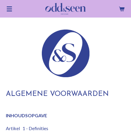
Ga
direct
naar
de
hoofdinhoud
ALGEMENE VOORWAARDEN
INHOUDSOPGAVE
Artikel 1 - Definities