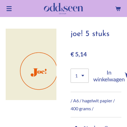
Ga
direct
naar
de
joe! 5 stuks
hoofdinhoud
€ 5,14
In
winkelwagen
/ A6 / hagelwit papier /
400 grams /