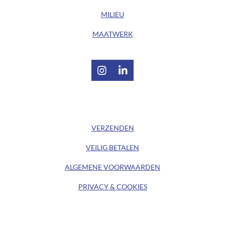
MILIEU
MAATWERK
I
L
n
i
s
n
t
k
/ KLANTENSERVICE /
a
e
g
d
VERZENDEN
r
I
a
n
VEILIG BETALEN
m
ALGEMENE
VOORWAARDEN
PRIVACY & COOKIES