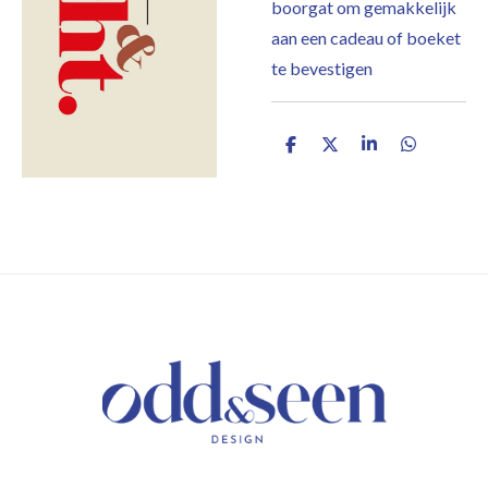
boorgat om gemakkelijk
aan een cadeau of boeket
te bevestigen
D
D
S
D
e
e
h
e
l
e
a
l
e
l
r
e
n
e
n
/ KEEP IN TOUCH /