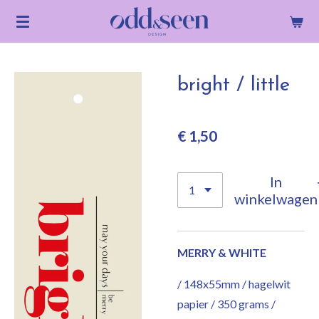
Ga
direct
naar
de
bright / little
hoofdinhoud
€ 1,50
In
winkelwagen
MERRY & WHITE
/ 148x55mm / hagelwit
papier / 350 grams /