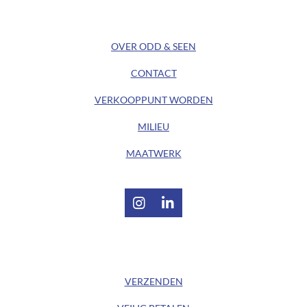
/ ODD&SEEN DESIGN /
OVER ODD & SEEN
CONTACT
VERKOOPPUNT WORDEN
MILIEU
MAATWERK
I
L
n
i
s
n
t
k
/ KLANTENSERVICE /
a
e
g
d
VERZENDEN
r
I
a
n