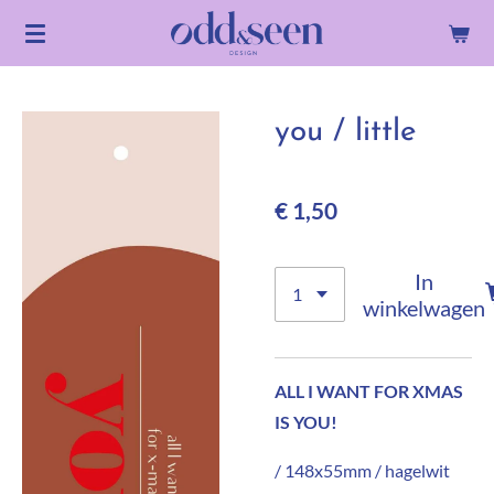
Ga
direct
naar
de
you / little
hoofdinhoud
€ 1,50
In
winkelwagen
ALL I WANT FOR XMAS
IS YOU!
/ 148x55mm / hagelwit