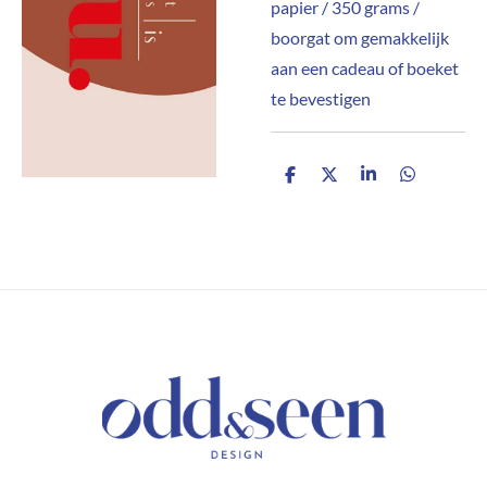
papier / 350 grams /
boorgat om gemakkelijk
aan een cadeau of boeket
te bevestigen
D
D
S
D
e
e
h
e
l
e
a
l
e
l
r
e
n
e
n
/ KEEP IN TOUCH /