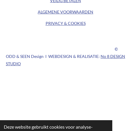
VEILIG BETALEN
m
ALGEMENE
VOORWAARDEN
PRIVACY & COOKIES
©
ODD & SEEN Design I WEBDESIGN & REALISATIE:
No 8 DESIGN
STUDIO
Deze website gebruikt cookies voor analyse-