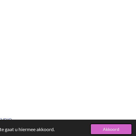
STUDIO
te gaat u hiermee akkoord.
Akkoord