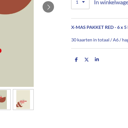
In winkelwag
X-MAS PAKKET RED
- 6 x
30 kaarten in totaal / A6 / h
D
D
S
e
e
h
l
e
a
e
l
r
n
e