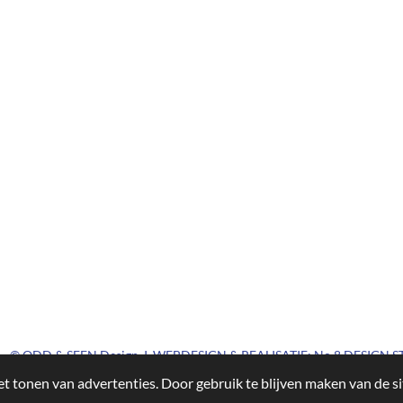
WEBDESIGN & REALISATIE:
No 8 DESIGN 
t tonen van advertenties. Door gebruik te blijven maken van de si