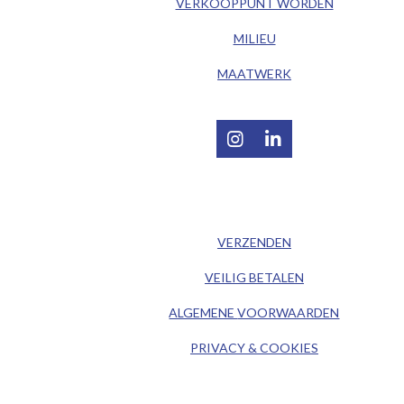
VERKOOPPUNT WORDEN
MILIEU
MAATWERK
I
L
n
i
s
n
t
k
/ KLANTENSERVICE /
a
e
g
d
VERZENDEN
r
I
a
n
VEILIG BETALEN
m
ALGEMENE
VOORWAARDEN
PRIVACY & COOKIES