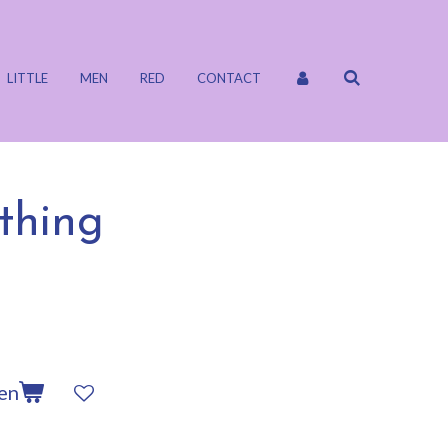
LITTLE
MEN
RED
CONTACT
thing
en