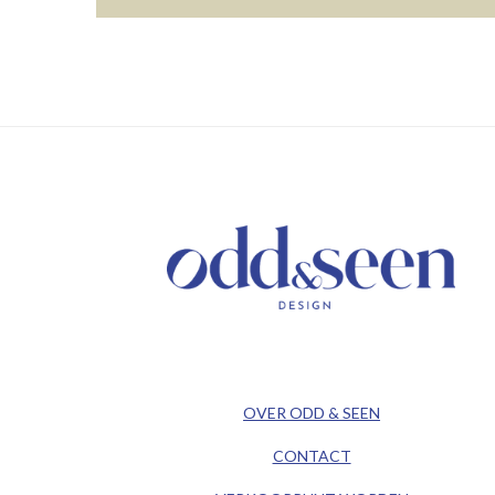
/ KEEP IN TOUCH /
/ ODD&SEEN DESIGN /
OVER ODD & SEEN
CONTACT