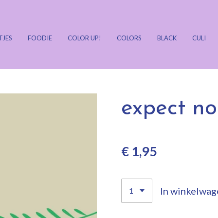
TJES
FOODIE
COLOR UP!
COLORS
BLACK
CULI
expect no
€ 1,95
In winkelwag