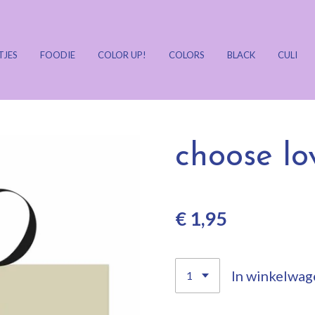
TJES
FOODIE
COLOR UP!
COLORS
BLACK
CULI
choose lo
€ 1,95
In winkelwag