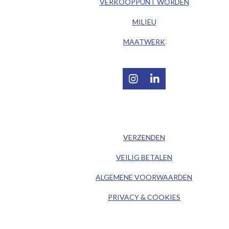
VERKOOPPUNT WORDEN
MILIEU
MAATWERK
I
L
n
i
s
n
t
k
/ KLANTENSERVICE /
a
e
g
d
VERZENDEN
r
I
a
n
VEILIG BETALEN
m
ALGEMENE
VOORWAARDEN
PRIVACY & COOKIES