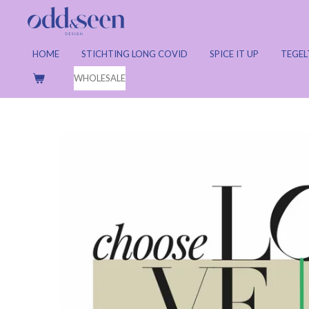
Ga
direct
naar
HOME
STICHTING LONG COVID
SPICE IT UP
TEGEL
de
WHOLESALE
hoofdinhoud