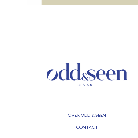
/ KEEP IN TOUCH /
/ ODD&SEEN DESIGN /
OVER ODD & SEEN
CONTACT