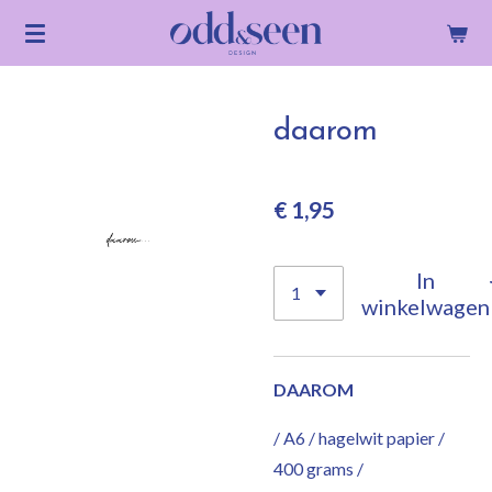
Ga
direct
naar
de
daarom
hoofdinhoud
€ 1,95
In
winkelwagen
DAAROM
/ A6 / hagelwit papier /
400 grams /