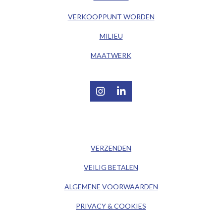
VERKOOPPUNT WORDEN
MILIEU
MAATWERK
I
L
n
i
s
n
t
k
/ KLANTENSERVICE /
a
e
g
d
VERZENDEN
r
I
a
n
VEILIG BETALEN
m
ALGEMENE
VOORWAARDEN
PRIVACY & COOKIES