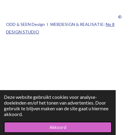
©
ODD & SEEN Design I WEBDESIGN & REALISATIE:
No 8
DESIGN STUDIO
Deze website gebruikt cookies voor analyse-
doeleinden en/of het tonen van advertenties. Door
gebruik te blijven maken van de site gaat u hiermee
akkoord.
Akkoord