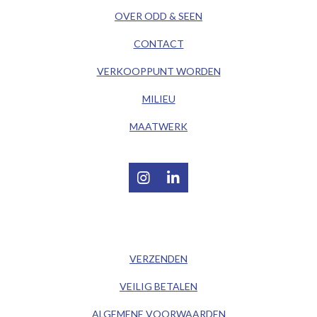
OVER ODD & SEEN
CONTACT
VERKOOPPUNT WORDEN
MILIEU
MAATWERK
I
L
n
i
s
n
t
k
/ KLANTENSERVICE /
a
e
g
d
VERZENDEN
r
I
a
n
VEILIG BETALEN
m
ALGEMENE
VOORWAARDEN