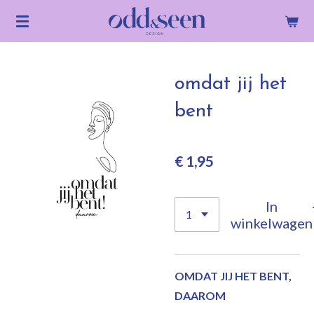
Ga
direct
naar
de
omdat jij het
hoofdinhoud
bent
€ 1,95
In
winkelwagen
OMDAT JIJ HET BENT,
DAAROM