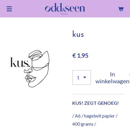
Ga
direct
naar
de
kus
hoofdinhoud
€ 1,95
In
winkelwagen
KUS! ZEGT GENOEG!
/ A6 / hagelwit papier /
400 grams /