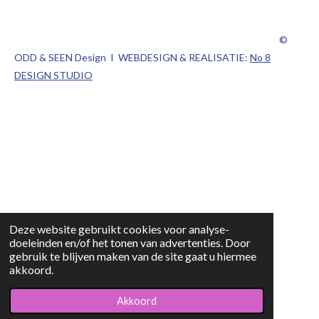
©
ODD & SEEN Design I WEBDESIGN & REALISATIE:
No 8
DESIGN STUDIO
Deze website gebruikt cookies voor analyse-
doeleinden en/of het tonen van advertenties. Door
gebruik te blijven maken van de site gaat u hiermee
akkoord.
Akkoord