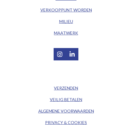
VERKOOPPUNT WORDEN
MILIEU
MAATWERK
I
L
n
i
s
n
t
k
/ KLANTENSERVICE /
a
e
g
d
VERZENDEN
r
I
a
n
VEILIG BETALEN
m
ALGEMENE
VOORWAARDEN
PRIVACY & COOKIES