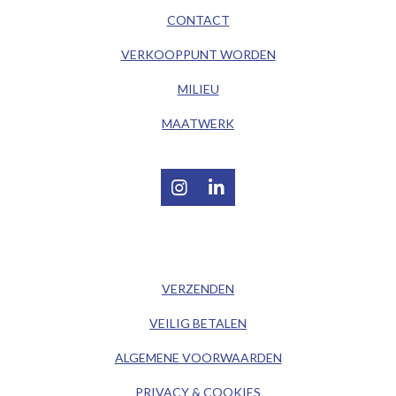
CONTACT
VERKOOPPUNT WORDEN
MILIEU
MAATWERK
I
L
n
i
s
n
t
k
/ KLANTENSERVICE /
a
e
g
d
VERZENDEN
r
I
a
n
VEILIG BETALEN
m
ALGEMENE
VOORWAARDEN
PRIVACY & COOKIES