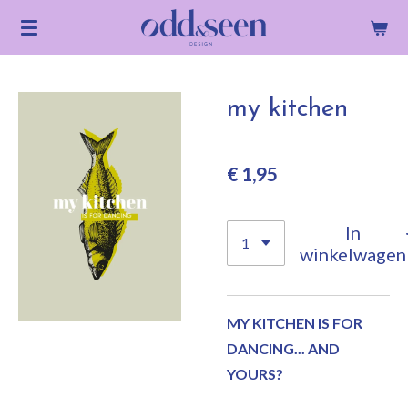
Ga
direct
naar
de
my kitchen
hoofdinhoud
€ 1,95
In
winkelwagen
MY KITCHEN IS FOR
DANCING... AND
YOURS?