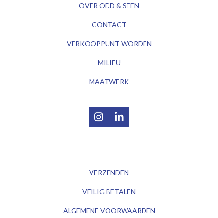
OVER ODD & SEEN
CONTACT
VERKOOPPUNT WORDEN
MILIEU
MAATWERK
I
L
n
i
s
n
t
k
/ KLANTENSERVICE /
a
e
g
d
VERZENDEN
r
I
a
n
VEILIG BETALEN
m
ALGEMENE
VOORWAARDEN