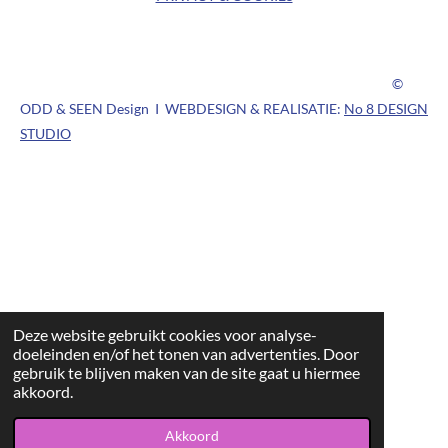
©
ODD & SEEN Design I WEBDESIGN & REALISATIE:
No 8 DESIGN
STUDIO
Deze website gebruikt cookies voor analyse-
doeleinden en/of het tonen van advertenties. Door
gebruik te blijven maken van de site gaat u hiermee
akkoord.
Akkoord