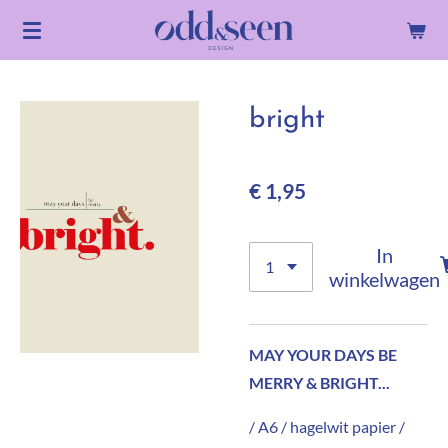
Ga
direct
naar
de
bright
hoofdinhoud
€ 1,95
In
winkelwagen
MAY YOUR DAYS BE
MERRY & BRIGHT...
/ A6 / hagelwit papier /