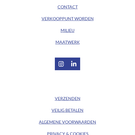
CONTACT
VERKOOPPUNT WORDEN
MILIEU
MAATWERK
I
L
n
i
s
n
t
k
/ KLANTENSERVICE /
a
e
g
d
VERZENDEN
r
I
a
n
VEILIG BETALEN
m
ALGEMENE
VOORWAARDEN
PRIVACY & COOKIES