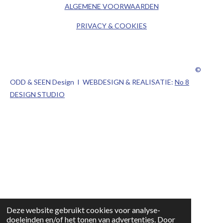
ALGEMENE
VOORWAARDEN
PRIVACY & COOKIES
©
ODD & SEEN Design I WEBDESIGN & REALISATIE:
No 8
DESIGN STUDIO
Deze website gebruikt cookies voor analyse-
doeleinden en/of het tonen van advertenties. Door