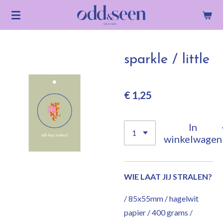
Ga
direct
naar
de
sparkle / little
hoofdinhoud
€ 1,25
In
winkelwagen
WIE LAAT JIJ STRALEN?
/ 85x55mm / hagelwit
papier / 400 grams /