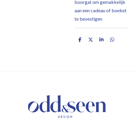
boorgat om gemakkelijk
aan een cadeau of boeket
te bevestigen
D
D
S
D
e
e
h
e
l
e
a
l
e
l
r
e
n
e
n
/ KEEP IN TOUCH /