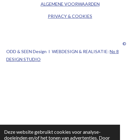
ALGEMENE
VOORWAARDEN
PRIVACY & COOKIES
©
ODD & SEEN Design I WEBDESIGN & REALISATIE:
No 8
DESIGN STUDIO
Deze website gebruikt cookies voor analyse-
doeleinden en/of het tonen van advertenties. Door