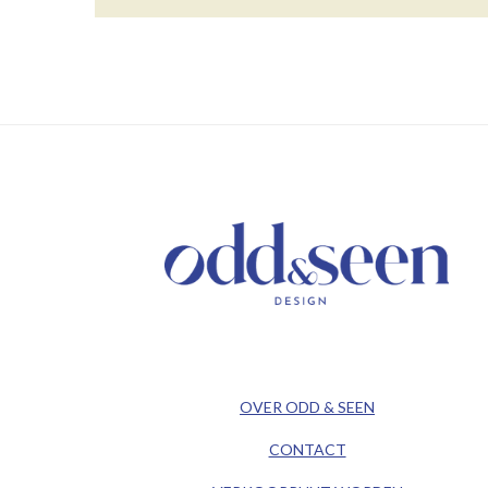
/ KEEP IN TOUCH /
/ ODD&SEEN DESIGN /
OVER ODD & SEEN
CONTACT