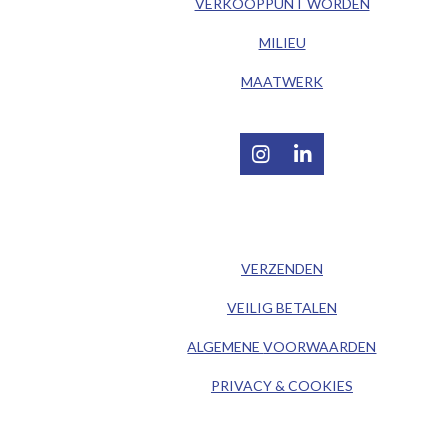
VERKOOPPUNT WORDEN
MILIEU
MAATWERK
I
L
n
i
s
n
t
k
/ KLANTENSERVICE /
a
e
g
d
VERZENDEN
r
I
a
n
VEILIG BETALEN
m
ALGEMENE
VOORWAARDEN
PRIVACY & COOKIES