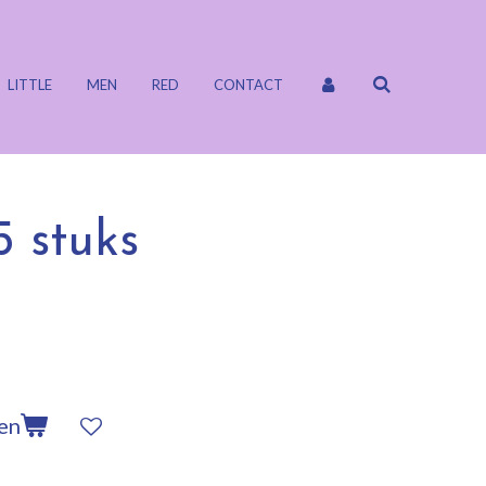
LITTLE
MEN
RED
CONTACT
 5 stuks
en