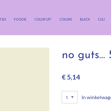
TJES
FOODIE
COLOR UP!
COLORS
BLACK
CULI
no guts...
€ 5,14
In winkelwag