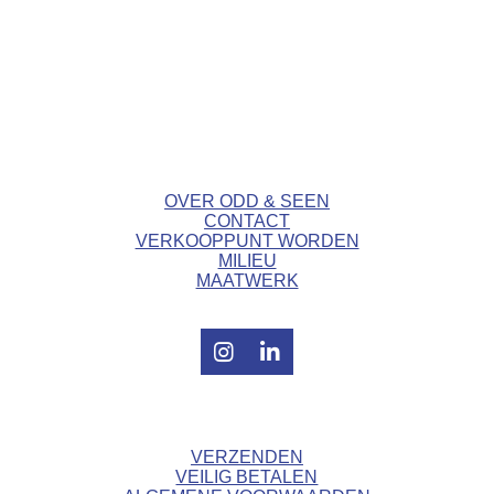
/ KEEP IN TOUCH /
/ ODD&SEEN DESIGN /
OVER ODD & SEEN
CONTACT
VERKOOPPUNT WORDEN
MILIEU
MAATWERK
I
L
n
i
s
n
t
k
/ KLANTENSERVICE /
a
e
VERZENDEN
g
d
VEILIG BETALEN
r
I