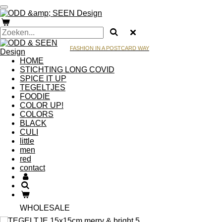
Ga
direct
naar
de
hoofdinhoud
FASHION IN A POSTCARD WAY
HOME
STICHTING LONG COVID
SPICE IT UP
TEGELTJES
FOODIE
COLOR UP!
COLORS
BLACK
CULI
little
men
red
contact
WHOLESALE