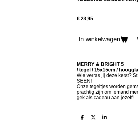
€ 23,95
In winkelwagen
MERRY & BRIGHT 5
/ tegel / 15x15cm / hoogg
Wie verras jij deze kerst? S
SEEN!
Onze tegeltjes worden gemaa
prachtig zijn om iemand mee
gek als cadeau aan jezelf!
D
D
S
e
e
h
l
e
a
e
l
r