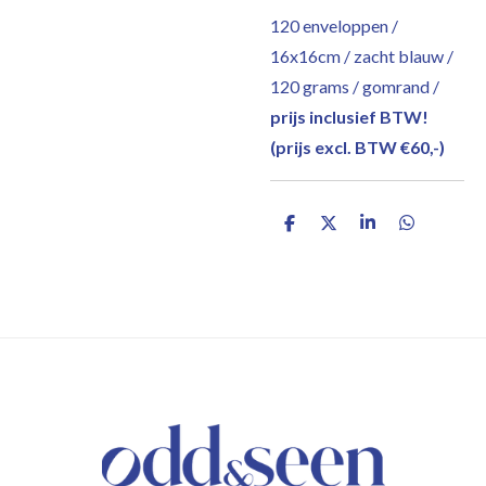
120 enveloppen /
16x16cm / zacht blauw /
120 grams / gomrand /
prijs inclusief BTW!
(prijs excl. BTW €60,-)
D
D
S
D
e
e
h
e
l
e
a
l
e
l
r
e
n
e
n
/ KEEP IN TOUCH /