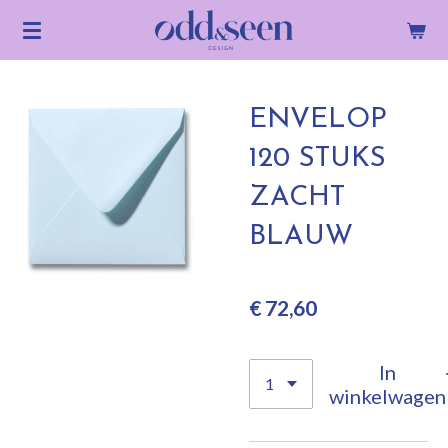
Ga
direct
naar
de
ENVELOP
hoofdinhoud
120 STUKS
ZACHT
BLAUW
€ 72,60
In
winkelwagen