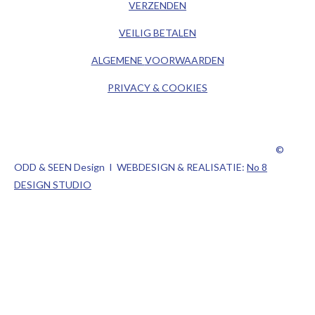
VERZENDEN
r
I
a
n
VEILIG BETALEN
m
ALGEMENE
VOORWAARDEN
PRIVACY & COOKIES
©
ODD & SEEN Design I WEBDESIGN & REALISATIE:
No 8
DESIGN STUDIO