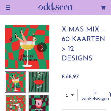
Ga
direct
naar
de
X-MAS MIX -
hoofdinhoud
60 KAARTEN
> 12
DESIGNS
€ 68,97
In
winkelwagen