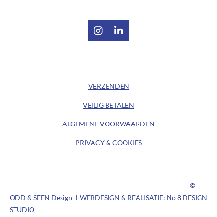
I
L
n
i
s
n
t
k
/ KLANTENSERVICE /
a
e
g
d
VERZENDEN
r
I
a
n
VEILIG BETALEN
m
ALGEMENE
VOORWAARDEN
PRIVACY & COOKIES
©
ODD & SEEN Design I WEBDESIGN & REALISATIE:
No 8 DESIGN
STUDIO