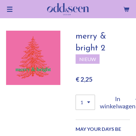
Ga
direct
naar
de
merry &
hoofdinhoud
bright 2
NIEUW
€ 2,25
In
winkelwagen
MAY YOUR DAYS BE