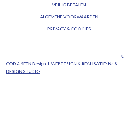
a
n
VEILIG BETALEN
m
ALGEMENE
VOORWAARDEN
PRIVACY & COOKIES
©
ODD & SEEN Design I WEBDESIGN & REALISATIE:
No 8
DESIGN STUDIO