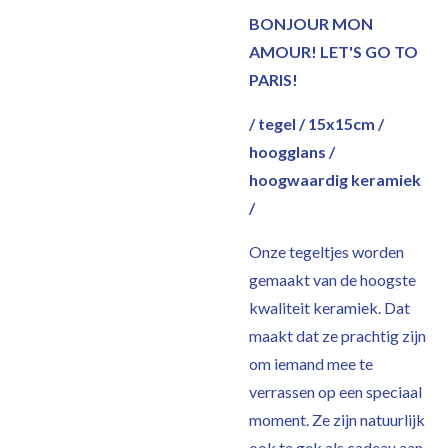
BONJOUR MON
AMOUR! LET'S GO TO
PARIS!
/ tegel / 15x15cm /
hoogglans /
hoogwaardig keramiek
/
Onze tegeltjes worden
gemaakt van de hoogste
kwaliteit keramiek. Dat
maakt dat ze prachtig zijn
om iemand mee te
verrassen op een speciaal
moment. Ze zijn natuurlijk
ook te gek als cadeau aan