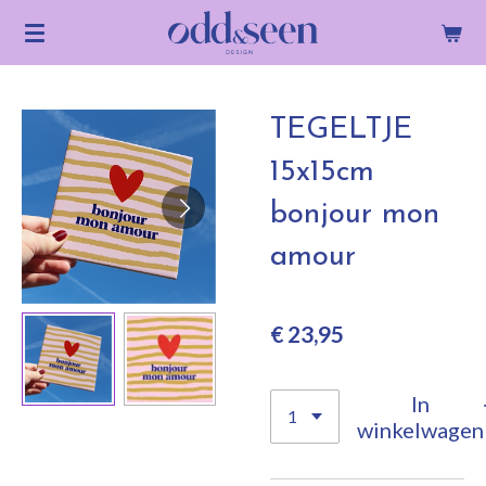
Ga
direct
naar
de
TEGELTJE
hoofdinhoud
15x15cm
bonjour mon
amour
€ 23,95
In
winkelwagen