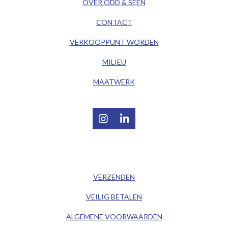
OVER ODD & SEEN
CONTACT
VERKOOPPUNT WORDEN
MILIEU
MAATWERK
I
L
n
i
s
n
t
k
/ KLANTENSERVICE /
a
e
g
d
VERZENDEN
r
I
a
n
VEILIG BETALEN
m
ALGEMENE
VOORWAARDEN