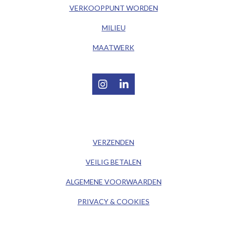
VERKOOPPUNT WORDEN
MILIEU
MAATWERK
I
L
n
i
s
n
t
k
/ KLANTENSERVICE /
a
e
g
d
VERZENDEN
r
I
a
n
VEILIG BETALEN
m
ALGEMENE
VOORWAARDEN
PRIVACY & COOKIES