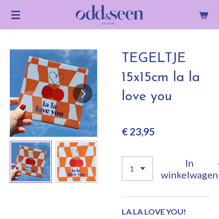
Ga
direct
naar
de
TEGELTJE
hoofdinhoud
15x15cm la la
love you
€ 23,95
In
winkelwagen
LA LA LOVE YOU!