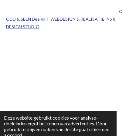
©
ODD & SEEN Design I WEBDESIGN & REALISATIE:
No 8
DESIGN STUDIO
Deze website gebruikt cookies voor analyse-
doeleinden en/of het tonen van advertenties. Door
gebruik te blijven maken van de site gaat u hiermee
akkoord.