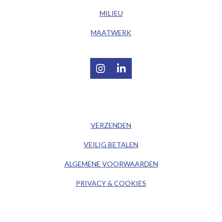
MILIEU
MAATWERK
I
L
n
i
s
n
t
k
/ KLANTENSERVICE /
a
e
g
d
VERZENDEN
r
I
a
n
VEILIG BETALEN
m
ALGEMENE
VOORWAARDEN
PRIVACY & COOKIES