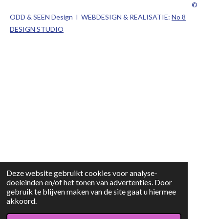
©
ODD & SEEN Design I WEBDESIGN & REALISATIE:
No 8
DESIGN STUDIO
Deze website gebruikt cookies voor analyse-
doeleinden en/of het tonen van advertenties. Door
gebruik te blijven maken van de site gaat u hiermee
akkoord.