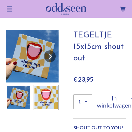
Ga
direct
naar
de
TEGELTJE
hoofdinhoud
15x15cm shout
out
€ 23,95
In
winkelwagen
SHOUT OUT TO YOU!