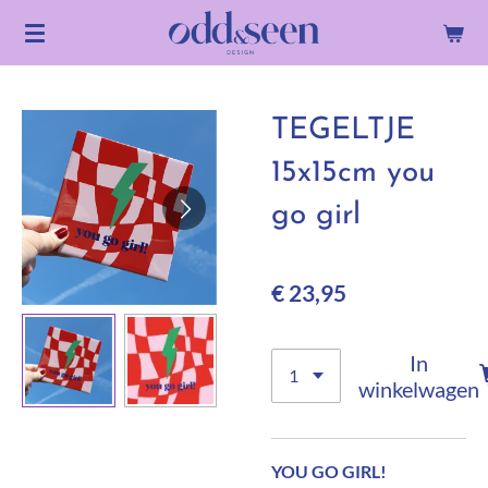
Ga
direct
naar
de
TEGELTJE
hoofdinhoud
15x15cm you
go girl
€ 23,95
In
winkelwagen
YOU GO GIRL!