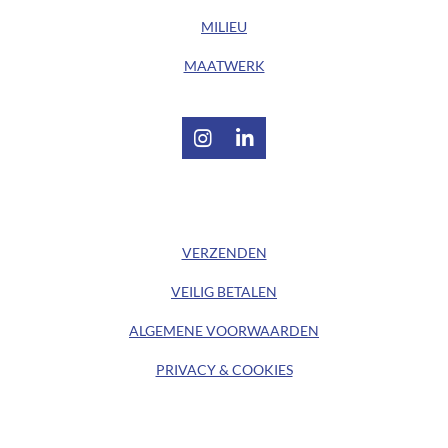
MILIEU
MAATWERK
I
L
n
i
s
n
t
k
/ KLANTENSERVICE /
a
e
g
d
VERZENDEN
r
I
a
n
VEILIG BETALEN
m
ALGEMENE
VOORWAARDEN
PRIVACY & COOKIES