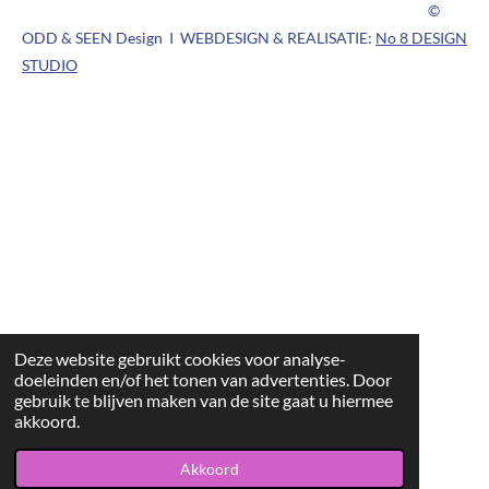
©
ODD & SEEN Design I WEBDESIGN & REALISATIE:
No 8 DESIGN
STUDIO
Deze website gebruikt cookies voor analyse-
doeleinden en/of het tonen van advertenties. Door
gebruik te blijven maken van de site gaat u hiermee
akkoord.
Akkoord