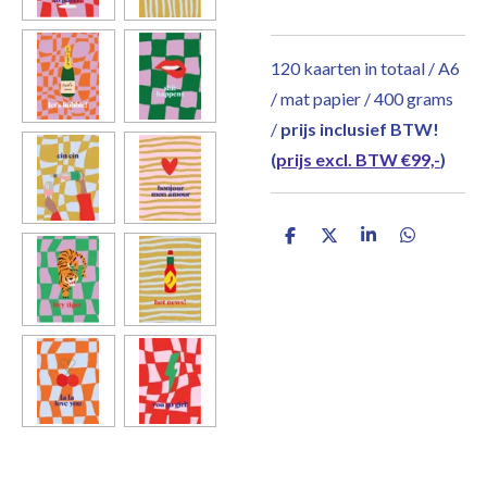
120 kaarten in totaal / A6
/ mat papier / 400 grams
/
prijs inclusief BTW!
(
prijs excl. BTW €99,-
)
D
D
S
D
e
e
h
e
l
e
a
l
e
l
r
e
n
e
n