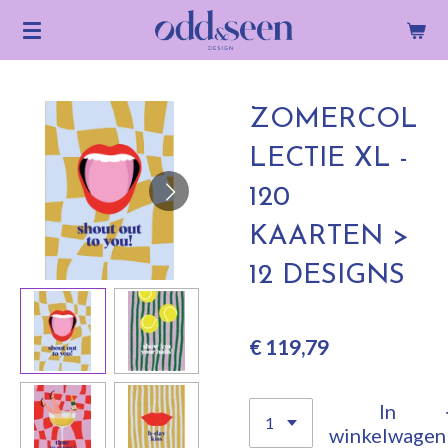
Ga
direct
naar
de
ZOMERCOL
hoofdinhoud
LECTIE XL -
120
KAARTEN >
12 DESIGNS
€ 119,79
In
winkelwagen