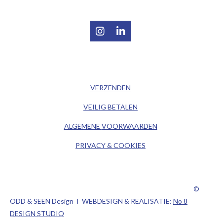
I
L
n
i
s
n
t
k
/ KLANTENSERVICE /
a
e
g
d
VERZENDEN
r
I
a
n
VEILIG BETALEN
m
ALGEMENE
VOORWAARDEN
PRIVACY & COOKIES
©
ODD & SEEN Design I WEBDESIGN & REALISATIE:
No 8
DESIGN STUDIO