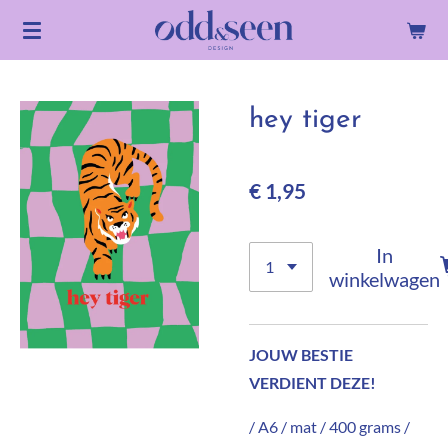
Ga
direct
naar
de
hey tiger
hoofdinhoud
€ 1,95
In
winkelwagen
JOUW BESTIE
VERDIENT DEZE!
/ A6 / mat / 400 grams /