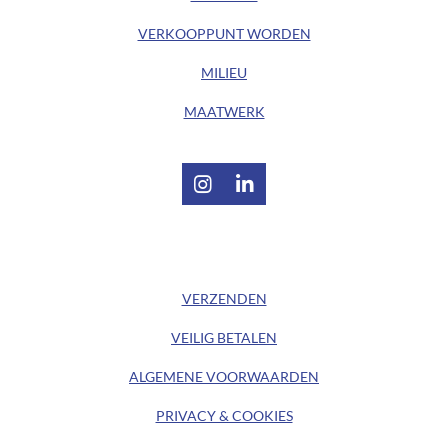
VERKOOPPUNT WORDEN
MILIEU
MAATWERK
I
L
n
i
s
n
t
k
/ KLANTENSERVICE /
a
e
g
d
VERZENDEN
r
I
a
n
VEILIG BETALEN
m
ALGEMENE
VOORWAARDEN
PRIVACY & COOKIES