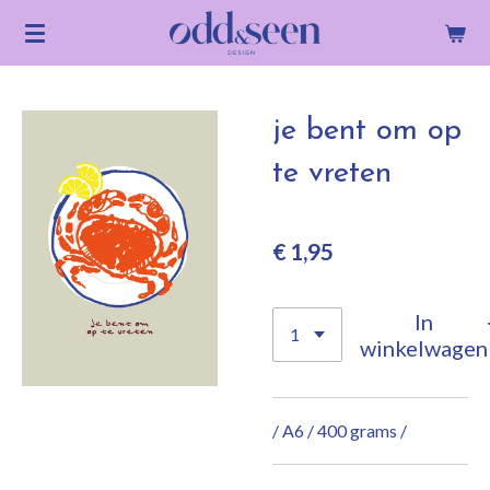
Ga
direct
naar
de
je bent om op
hoofdinhoud
te vreten
€ 1,95
In
winkelwagen
/ A6 / 400 grams /