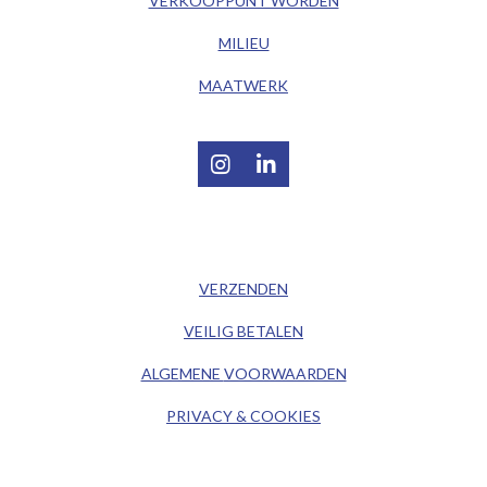
VERKOOPPUNT WORDEN
MILIEU
MAATWERK
I
L
n
i
s
n
t
k
/ KLANTENSERVICE /
a
e
g
d
VERZENDEN
r
I
a
n
VEILIG BETALEN
m
ALGEMENE
VOORWAARDEN
PRIVACY & COOKIES