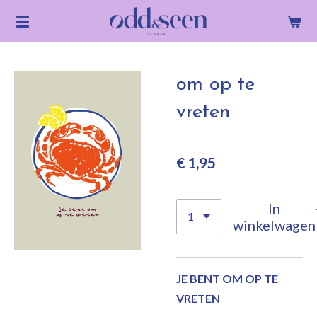
Ga
direct
naar
de
om op te
hoofdinhoud
vreten
€ 1,95
In
winkelwagen
JE BENT OM OP TE
VRETEN