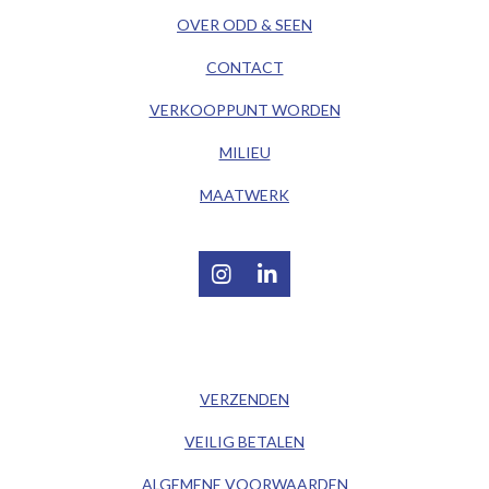
OVER ODD & SEEN
CONTACT
VERKOOPPUNT WORDEN
MILIEU
MAATWERK
I
L
n
i
s
n
t
k
/ KLANTENSERVICE /
a
e
g
d
VERZENDEN
r
I
a
n
VEILIG BETALEN
m
ALGEMENE
VOORWAARDEN