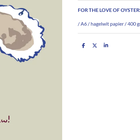
FOR THE LOVE OF OYSTER
/ A6 / hagelwit papier / 400 
D
D
S
e
e
h
l
e
a
e
l
r
n
e