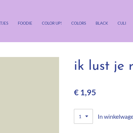
TJES
FOODIE
COLOR UP!
COLORS
BLACK
CULI
ik lust je
€ 1,95
In winkelwag