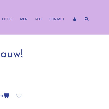
LITTLE
MEN
RED
CONTACT
 rauw!
en