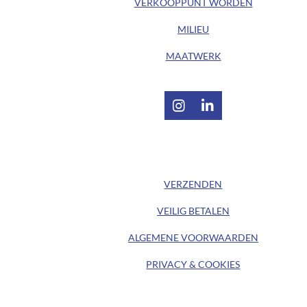
VERKOOPPUNT WORDEN
MILIEU
MAATWERK
I
L
n
i
s
n
t
k
/ KLANTENSERVICE /
a
e
g
d
VERZENDEN
r
I
a
n
VEILIG BETALEN
m
ALGEMENE
VOORWAARDEN
PRIVACY & COOKIES