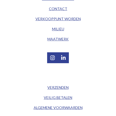
CONTACT
VERKOOPPUNT WORDEN
MILIEU
MAATWERK
I
L
n
i
s
n
t
k
/ KLANTENSERVICE /
a
e
g
d
VERZENDEN
r
I
a
n
VEILIG BETALEN
m
ALGEMENE
VOORWAARDEN