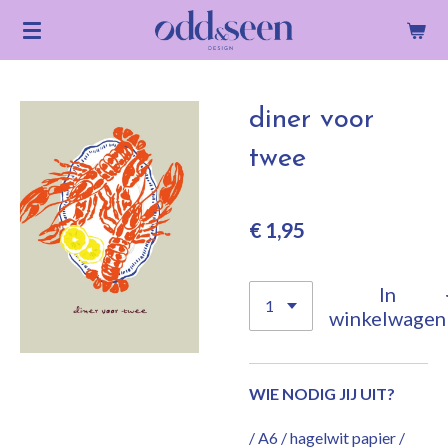
Ga
direct
naar
de
diner voor
hoofdinhoud
twee
€ 1,95
In
winkelwagen
WIE NODIG JIJ UIT?
/ A6 / hagelwit papier /