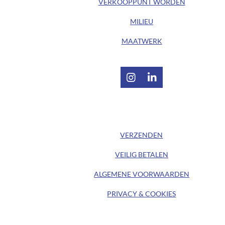
VERKOOPPUNT WORDEN
MILIEU
MAATWERK
I
L
n
i
s
n
t
k
/ KLANTENSERVICE /
a
e
g
d
VERZENDEN
r
I
a
n
VEILIG BETALEN
m
ALGEMENE
VOORWAARDEN
PRIVACY & COOKIES