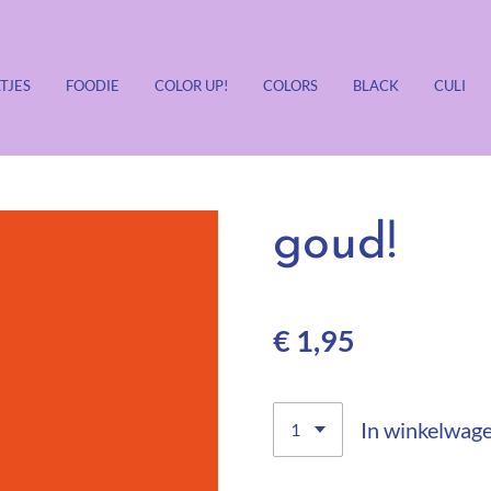
TJES
FOODIE
COLOR UP!
COLORS
BLACK
CULI
goud!
€ 1,95
In winkelwag