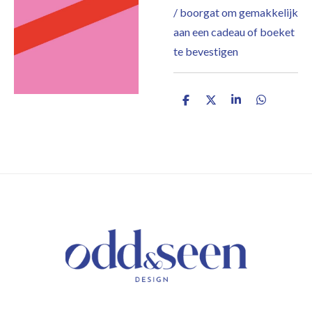
/ boorgat om gemakkelijk
aan een cadeau of boeket
te bevestigen
D
D
S
D
e
e
h
e
l
e
a
l
e
l
r
e
n
e
n
/ KEEP IN TOUCH /