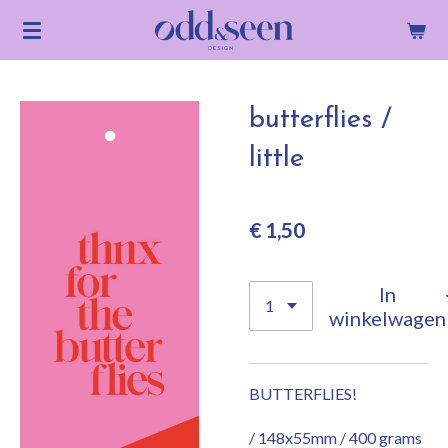
Ga
direct
naar
de
butterflies /
hoofdinhoud
little
€ 1,50
In
winkelwagen
BUTTERFLIES!
/ 148x55mm / 400 grams