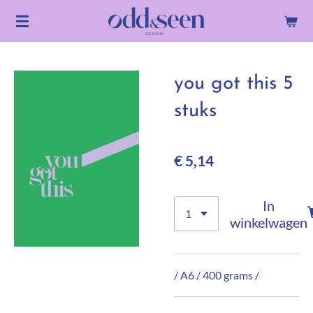
Ga
direct
naar
de
you got this 5
hoofdinhoud
stuks
€ 5,14
In
winkelwagen
/ A6 / 400 grams /