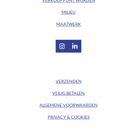
VERKOOPPUNT WORDEN
MILIEU
MAATWERK
I
L
n
i
s
n
t
k
/ KLANTENSERVICE /
a
e
g
d
VERZENDEN
r
I
a
n
VEILIG BETALEN
m
ALGEMENE
VOORWAARDEN
PRIVACY & COOKIES