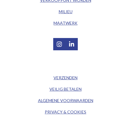
VERKOOPPUNT WORDEN
MILIEU
MAATWERK
I
L
n
i
s
n
t
k
/ KLANTENSERVICE /
a
e
g
d
VERZENDEN
r
I
a
n
VEILIG BETALEN
m
ALGEMENE
VOORWAARDEN
PRIVACY & COOKIES