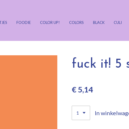
TJES
FOODIE
COLOR UP!
COLORS
BLACK
CULI
fuck it! 5 
€ 5,14
In winkelwag