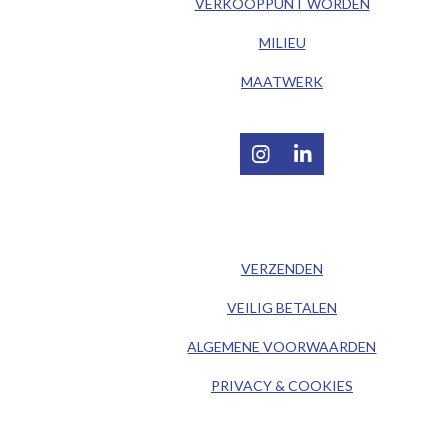
VERKOOPPUNT WORDEN
MILIEU
MAATWERK
I
L
n
i
s
n
t
k
/ KLANTENSERVICE /
a
e
g
d
VERZENDEN
r
I
a
n
VEILIG BETALEN
m
ALGEMENE
VOORWAARDEN
PRIVACY & COOKIES