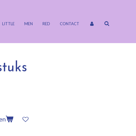
LITTLE
MEN
RED
CONTACT
stuks
en