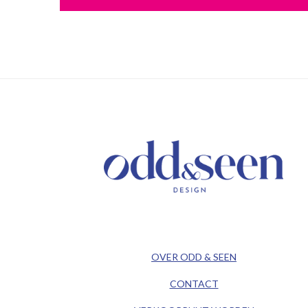
/ KEEP IN TOUCH /
/ ODD&SEEN DESIGN /
OVER ODD & SEEN
CONTACT